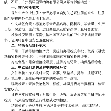
缺一不可，广州易玛国际物流有限公司来帮你拆解清楚：
一、核心检疫要求
‌境外生产企业注册‌：食品必须来自海关总署注册的企业，注册
编号需在内外包装上清晰标注。
‌中文标签合规‌：标签必须含产品名称、配料表、净含量、生产
日期、保质期、原产地、进口商信息及贮存条件，且符合国标。
‌检验检疫证明‌：需提供输出国官方出具的卫生证书或健康证
书，证明符合中国安全卫生要求。
二、特殊食品额外要求
‌干果、干菜等植物性产品‌：需提前办理检疫审批，取得《进境
动植物检疫许可证》，并随附输出国官方植物检疫证书。
‌冷链食品‌：需全程监控温度，提供冷链记录，确保品质稳定。
三、中欧班列清关流程中的检疫环节
‌文件审核‌：海关核对合同、发票、装箱单、提单、注册证明、
原产地证书、卫生证书等文件的准确性与一致性。
‌现场检查‌：查验货物包装、标签、标识是否与申报相符，检查
货物状态。
‌抽样与实验室检测‌：对微生物、农残、重金属等项目进行抽样
检测，高风险货物需进行植物或动物检疫。
‌结果处置‌：合格放行;不合格则进行技术处理、退运或销毁。
四、关键注意事项