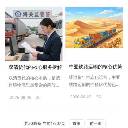
关颁发的TIR运输资质，加入
品等无特殊属性的货物，是
中国道路运···
双清服务里最成···
中亚铁路运输的核心优势
双清货代的核心服务拆解
经过多年常态化运营，中亚
与成本时效表现
双清货代的核心本质，是把
铁路运输的性价比优势已经
跨境物流里最复杂的两段跨
十分突出：相比传统公路运
境合规环节打包成标准化服
2026-08-03
36
2026-08-05
20
查看更多
输，中亚班列常态化开行
查看更多
务——从国内出口报关、订
后，整体物流时效可提升2
舱运输，到目的港清关、代
0%以上，单箱运输成本降低
缴关税，最终完成末端派
15%，通关时间···
送，全链路由一家货···
共3039条 当前1/507页
首页
前一页