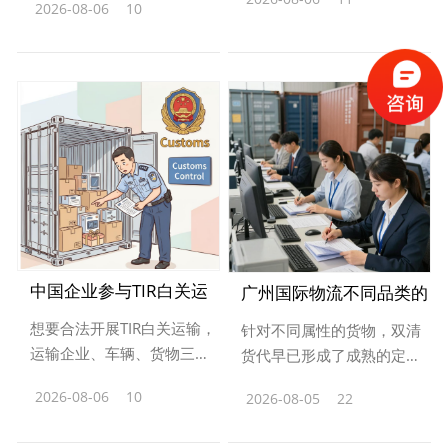
查看更多
从多个维度降低跨境物流的
2026-08-06
10
查看更多
避坑点必须提前注意：第一
综合成本。首先是时间成本
是绝对不能私自拆除海关封
大幅压缩：传统中欧公路运
志，哪怕是中途需要临时检
输全程需要···
修车辆，也必···
中国企业参与TIR白关运
广州国际物流不同品类的
想要合法开展TIR白关运输，
输的合规准入条件
针对不同属性的货物，双清
双清适配方案
运输企业、车辆、货物三方
货代早已形成了成熟的定制
都必须满足明确的准入要
化解决方案，完全覆盖主流
2026-08-06
10
2026-08-05
22
查看更多
查看更多
求，缺一不可。对于运输企
跨境出货需求：‌普通普货
业来说，必须先取得中国海
类‌：服装、家居用品、日用