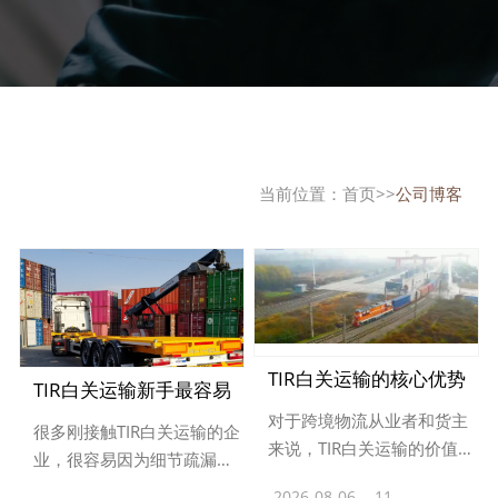
当前位置：
首页
>>
公司博客
TIR白关运输的核心优势
TIR白关运输新手最容易
对于跨境物流从业者和货主
与适用场景
很多刚接触TIR白关运输的企
踩的几个误区
来说，TIR白关运输的价值远
业，很容易因为细节疏漏导
不止“速度快”这一点，它能
致运输出问题，有几个核心
2026-08-06
11